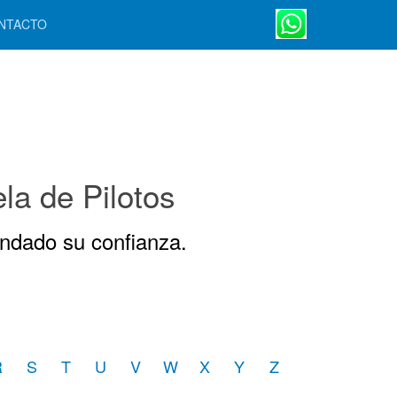
NTACTO
a de Pilotos
ndado su confianza.
R
S
T
U
V
W
X
Y
Z