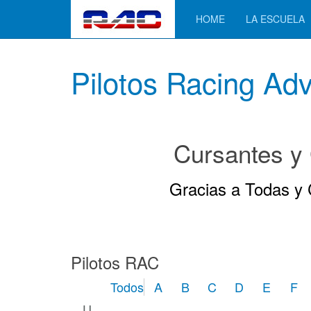
HOME
LA ESCUELA
Pilotos Racing Ad
Cursantes y
Gracias a Todas y C
Pilotos RAC
Todos
A
B
C
D
E
F
U