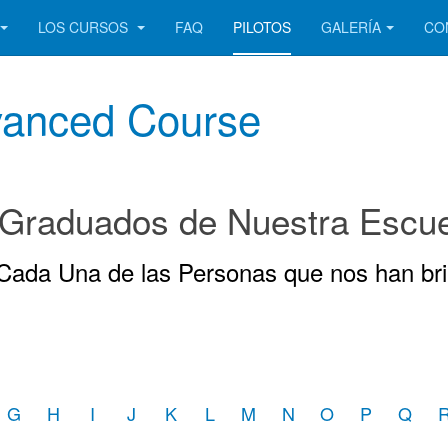
LOS CURSOS
FAQ
PILOTOS
GALERÍA
CO
vanced Course
 Graduados de Nuestra Escuel
ada Una de las Personas que nos han bri
G
H
I
J
K
L
M
N
O
P
Q